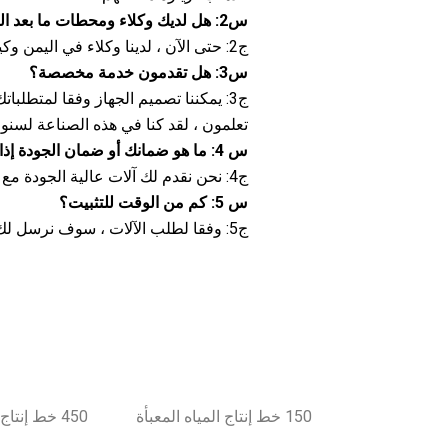
س2: هل لديك وكلاء ومحطات ما بعد الخدمة؟
ج2: حتى الآن ، لدينا وكلاء في اليمن وكينيا وأوغندا والهند ودبي و المملكة العربية السعودية .
س3: هل تقدمون خدمة مخصصة؟
ج3: يمكننا تصميم الجهاز وفقا لمتطلبات
تعلمون ، لقد كنا في هذه الصناعة لسنو
س 4: ما هو ضمانك أو ضمان الجودة إذا اشترينا أجهزتك؟
ج4: نحن نقدم لك آلات عالية الجودة مع ضمان 1 سنة وتوفير الدعم الفني مدى الحياة.
س 5: كم من الوقت للتثبيت؟
ج5: وفقا لطلب الآلات ، سوف نرسل لك مهندسا أو اثنين إلى مصنعك ، وسوف يستغرق الأمر حوالي 10 أيام إلى 30 يوما.
150 خط إنتاج المياه المعبأة
450 خط إنتاج المياه المعبأة